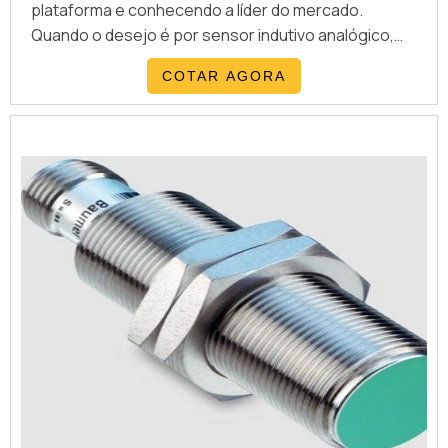
plataforma e conhecendo a líder do mercado.
Quando o desejo é por sensor indutivo analógico,
com a WRoma receberá proteção com
COTAR AGORA
comprometimento com os resultados dos
clientes.DETALHES SOBRE SENSOR INDUTIVO
ANALÓGICOHá muitas maneiras eficientes de
demonstrar competência e excelência em sua área
de...