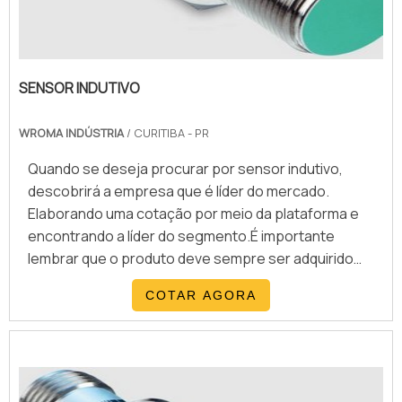
SENSOR INDUTIVO
WROMA INDÚSTRIA
/ CURITIBA - PR
Quando se deseja procurar por sensor indutivo,
descobrirá a empresa que é líder do mercado.
Elaborando uma cotação por meio da plataforma e
encontrando a líder do segmento.É importante
lembrar que o produto deve sempre ser adquirido
com empresas especializadas no segmento. Esse
COTAR AGORA
tipo de cuidado ajuda a garantir a qualidade e
durabilidade dos materiais, além de evitar prejuízos
com substituições frequentes de peças
defeituosas. Assim, é p...