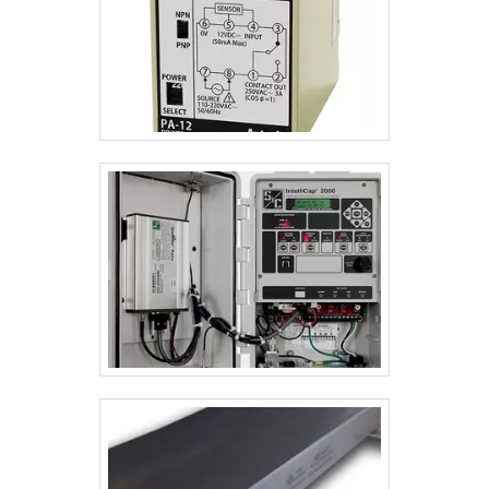
para automação industrial. Prezando pelo que há de
mais moderno, traz inovações e variedades em
peças para compressores e válvula de retenção de
ar com ótima qualidade e precisão.Para uma maior
satisfação dos clientes, a empresa busca investir
nos melhores profissionais do mercado, e em
instalações modernas, garantindo assim, a sua
confiança e boa cotação no mercado. A W-TECH é
uma empresa que tem despontado no segmento
por toda seriedade e qualidade, o que garante o
sucesso aos parceiros de ponta a ponta.