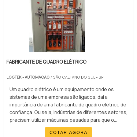
solução mais buscada na área de serviços e
para medir uma grande faixa de tempe.
equipamentos para a indústria nacional. São
diversas opções disponibilizadas, como sensores e
roteadores com ótima qualidade e
assertividade.Para tal sucesso, a empresa investiu
em profissionais competentes e em equipamentos
inovadores. A WRoma é uma empresa que tem sido
apontada de forma positiva no mercado pela
FABRICANTE DE QUADRO ELÉTRICO
idoneidade em tudo que faz, garantindo a melhor
experiência para parceiros novos e antigos..
LOGTEK - AUTOMACAO
/ SÃO CAETANO DO SUL - SP
Um quadro elétrico é um equipamento onde os
sistemas de uma empresa são ligados, daí a
importância de uma fabricante de quadro elétrico de
confiança. Ou seja, indústrias de diferentes setores,
precisam utilizar máquinas pesadas para que o
processo de produção seja eficiente, contudo
COTAR AGORA
esses equipamentos consomem uma grande