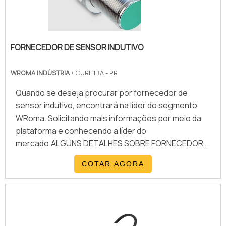
FORNECEDOR DE SENSOR INDUTIVO
WROMA INDÚSTRIA
/ CURITIBA - PR
Quando se deseja procurar por fornecedor de
sensor indutivo, encontrará na líder do segmento
WRoma. Solicitando mais informações por meio da
plataforma e conhecendo a líder do
mercado.ALGUNS DETALHES SOBRE FORNECEDOR
DE SENSOR INDUTIVOSe alguém pesquisar
COTAR AGORA
fornecedor de sensor indutivo seguro, encontra na
internet a WRoma. Disponibilizando para os clientes
sensores e dispositivos para painéis elétricos,
oferecendo o que há de melhor no mercado para
cada cliente.Sem perder o foco em fornecedor de