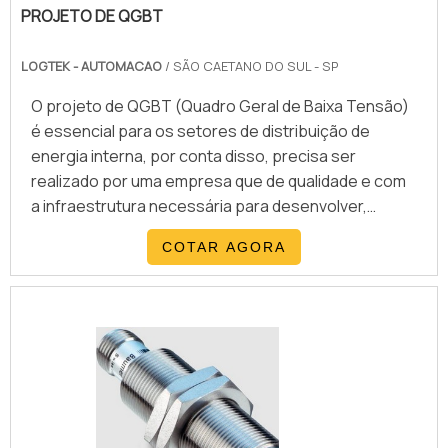
conquistando então a confiança de todos. A WRoma
PROJETO DE QGBT
é uma empresa que tem sido preferência no
segmento pela seriedade e qualidade, que fecham
LOGTEK - AUTOMACAO
/ SÃO CAETANO DO SUL - SP
todo o ciclo de entrega com excelência para cada
cliente..
O projeto de QGBT (Quadro Geral de Baixa Tensão)
é essencial para os setores de distribuição de
energia interna, por conta disso, precisa ser
realizado por uma empresa que de qualidade e com
a infraestrutura necessária para desenvolver,
fabricar e montar o sistema. Além de oferecer o
COTAR AGORA
projeto para QGBT para os clientes, uma empresa
especialista também oferece outros produtos para
automação industrial, como, por exempçp: Painel
elétrico à prova de explosão; Painel de distribuição
de energia; Paine.