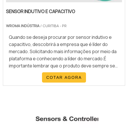
SENSOR INDUTIVO E CAPACITIVO
WROMA INDÚSTRIA
/ CURITIBA - PR
Quando se deseja procurar por sensor indutivo e
capacitivo, descobrirá a empresa que é líder do
mercado. Solicitando mais informações por meio da
plataforma e conhecendo a líder do mercado.É
importante lembrar que o produto deve sempre ser
adquirido com empresas especializadas no
COTAR AGORA
segmento. Esse tipo de cuidado ajuda a garantir a
qualidade e durabilidade dos materiais, além de evitar
prejuízos com substituições frequentes de peças
defeit...