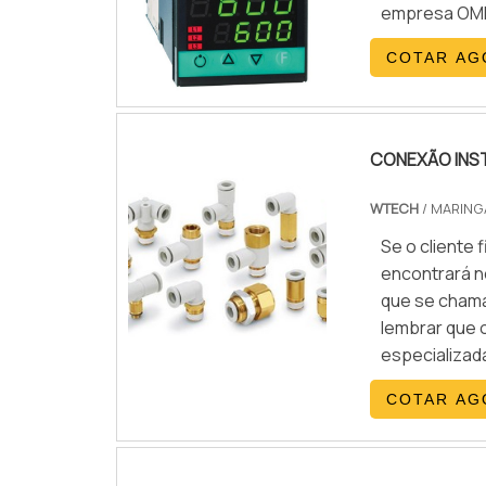
empresa OMN
COTAR AG
CONEXÃO INS
WTECH
/ MARINGÁ
Se o cliente
encontrará n
que se chama
lembrar que 
especializada
qualidade e d
COTAR AG
substituiçõe
gastos desn
PNEUMÁTICAQ