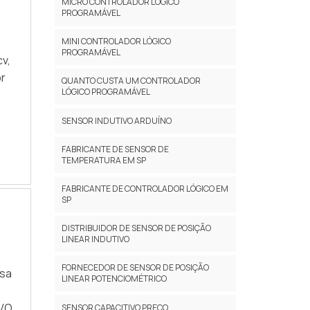
MICRO CONTROLADOR LÓGICO
PROGRAMÁVEL
ra
MINI CONTROLADOR LÓGICO
PROGRAMÁVEL
v,
or
QUANTO CUSTA UM CONTROLADOR
o
LÓGICO PROGRAMÁVEL
SENSOR INDUTIVO ARDUÍNO
FABRICANTE DE SENSOR DE
TEMPERATURA EM SP
H
FABRICANTE DE CONTROLADOR LÓGICO EM
de
o
SP
res
DISTRIBUIDOR DE SENSOR DE POSIÇÃO
udo
LINEAR INDUTIVO
o
,
FORNECEDOR DE SENSOR DE POSIÇÃO
esa
LINEAR POTENCIOMÉTRICO
al,
os
IVO
SENSOR CAPACITIVO PREÇO