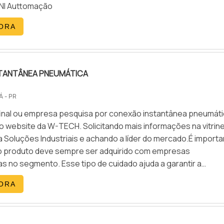
I Auttomação
ORA
TANTÂNEA PNEUMÁTICA
 - PR
 final ou empresa pesquisa por conexão instantânea pneumáti
o website da W-TECH. Solicitando mais informações na vitrin
 Soluções Industriais e achando a líder do mercado.É import
o produto deve sempre ser adquirido com empresas
s no segmento. Esse tipo de cuidado ajuda a garantir a
urabilidade dos materiais, além de evitar prejuízos com
ORA
s frequentes de peças defeituosas. Assim, é possível poupar
ecessários.DIFERENCIAIS dE CONEXÃO INSTANT NEA
uem quer encontrar conexão instantânea pneumática em 