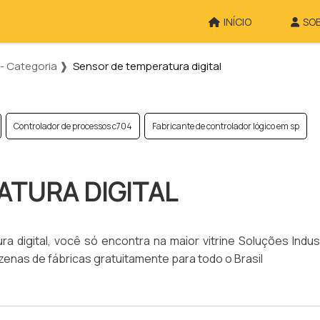
INÍCIO
SO
- Categoria ❱
Sensor de temperatura digital
Controlador de processos c704
Fabricante de controlador lógico em sp
ATURA DIGITAL
digital, você só encontra na maior vitrine Soluções Indust
enas de fábricas gratuitamente para todo o Brasil