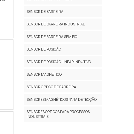
do
r
SENSOR DE BARREIRA
com
SENSOR DE BARREIRA INDUSTRIAL
das
om
SENSOR DE BARREIRA SEM FIO
W-
SENSOR DE POSIÇÃO
nos
SENSOR DE POSIÇÃO LINEAR INDUTIVO
der
ga
SENSOR MAGNÉTICO
am
SENSOR ÓPTICO DE BARREIRA
ma
SENSORES MAGNÉTICOS PARA DETECÇÃO
SENSORES OPTICOS PARA PROCESSOS
INDUSTRIAIS
ivo