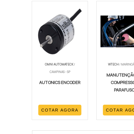
OMNI AUTOMATECK
/
WTECH
/ MARINGÁ
CAMPINAS - SP
MANUTENÇÃ
AUTONICS ENCODER
COMPRESS
PARAFUS
COTAR AGORA
COTAR AG