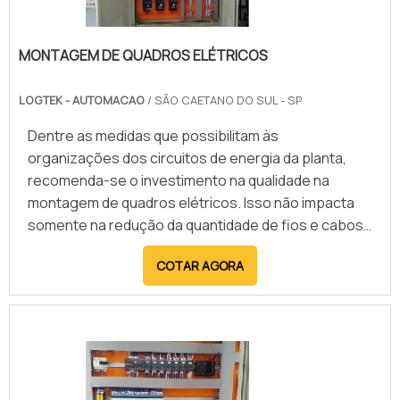
MONTAGEM DE QUADROS ELÉTRICOS
LOGTEK - AUTOMACAO
/ SÃO CAETANO DO SUL - SP
Dentre as medidas que possibilitam às
organizações dos circuitos de energia da planta,
recomenda-se o investimento na qualidade na
montagem de quadros elétricos. Isso não impacta
somente na redução da quantidade de fios e cabos
que alimentam o sistema, como também garante
COTAR AGORA
maior segurança contra danos nos equipamentos
que são conectados à rede.Na área de automação
industrial, é importante que a empresa atue com a
proposta de desenvolver projetos com base nos
dispositivos já existentes no mercado..