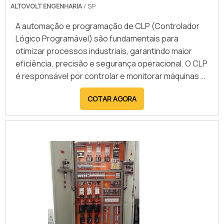
ALTOVOLT ENGENHARIA
/ SP
A automação e programação de CLP (Controlador
Lógico Programável) são fundamentais para
otimizar processos industriais, garantindo maior
eficiência, precisão e segurança operacional. O CLP
é responsável por controlar e monitorar máquinas e
sistemas automatizados, reduzindo a necessidade
COTAR AGORA
de intervenção manual e minimizando falhas. A
programação personalizada permite a adaptação
do equipamento às necessidades específicas de
cada aplicação, proporcionando maior flexibilidade e
desempenho. Além disso, o CLP pode ser integrado
a IHMs e redes industriais, facilitando a comunicação
e supervisão remota. Entre os principais benefícios
da automação com CLP, destacam-se o aumento da
produtividade, redução de custos operacionais,
menor consumo de energia e melhoria na qualidade