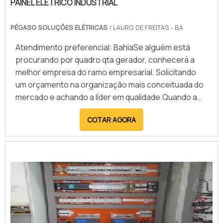
PAINEL ELÉTRICO INDUSTRIAL
PÉGASO SOLUÇÕES ELÉTRICAS
/ LAURO DE FREITAS - BA
Atendimento preferencial: BahiaSe alguém está
procurando por quadro qta gerador, conhecerá a
melhor empresa do ramo empresarial. Solicitando
um orçamento na organização mais conceituada do
mercado e achando a líder em qualidade.Quando a
procura é por quadro qta gerador, com os melhores
COTAR AGORA
profissionais da Pégaso Soluções Elétricas o cliente
poderá encontrar excelente custo-benefício com
atendimento a construtoras e grandes
varejistas.UM PO...