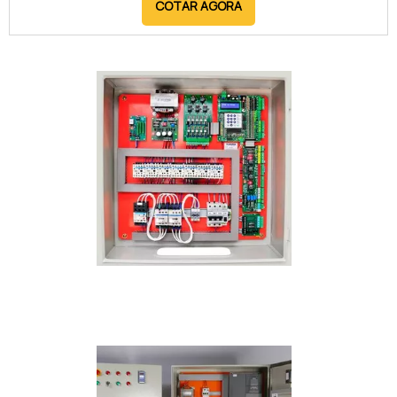
COTAR AGORA
abrigar itens como: Disjuntores; Cabos contatore;
DR; entre outros itens elétricos.Com a finalidade de
estruturar as cargas elétricas por meio de
estruturas...
IMAGEM ILUSTRATIVA DE PAINEL ELÉTRICO INDUSTRIAL
PREÇO