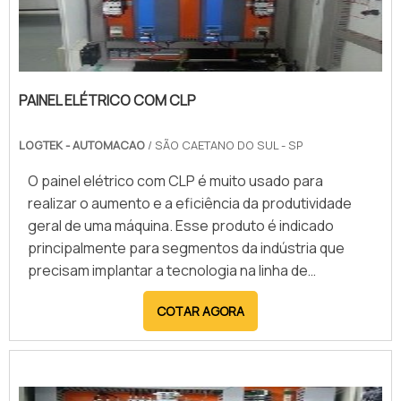
PAINEL ELÉTRICO COM CLP
LOGTEK - AUTOMACAO
/ SÃO CAETANO DO SUL - SP
O painel elétrico com CLP é muito usado para
realizar o aumento e a eficiência da produtividade
geral de uma máquina. Esse produto é indicado
principalmente para segmentos da indústria que
precisam implantar a tecnologia na linha de
produção.Definida como Controlador Lógico
COTAR AGORA
Programável, o CLP é um componente que faz o
gerenciamento da lógica e dos comandos
transmitidos do painel para o maquinário, durante a
produção. E este painel elétr...