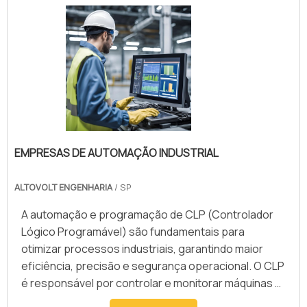
comerciais, industriais e residenciais, sendo um
requisito para regularização junto aos órgãos
fiscalizadores. Entre os principais benefícios da
consulta para obtenção do AVCB, destacam-se a
redução de riscos de incêndio, proteção de vidas e
do patrimônio, além da prevenção de penalidades e
interdições por falta de conformidade. O serviço
proporciona maior tranquilidade para gestores e
proprietários, garantindo que todas as exigências
EMPRESAS DE AUTOMAÇÃO INDUSTRIAL
técnicas sejam atendidas. Empresas especializadas
nesse processo oferecem suporte completo,
ALTOVOLT ENGENHARIA
/ SP
desde a orientação inicial até a regularização,
assegurando um atendimento ágil e eficiente para a
A automação e programação de CLP (Controlador
obtenção do documento.
Lógico Programável) são fundamentais para
otimizar processos industriais, garantindo maior
eficiência, precisão e segurança operacional. O CLP
é responsável por controlar e monitorar máquinas e
sistemas automatizados, reduzindo a necessidade