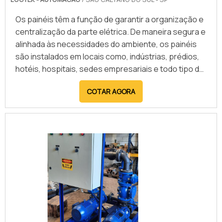
segurança, confiabilidade e desempenho do
sistema elétrico, atendendo às exigências
Os painéis têm a função de garantir a organização e
normativas e operacionais de cada projeto.
centralização da parte elétrica. De maneira segura e
alinhada às necessidades do ambiente, os painéis
são instalados em locais como, indústrias, prédios,
hotéis, hospitais, sedes empresariais e todo tipo de
edificação que necessite de infraestrutura elétrica
COTAR AGORA
completa. A montagem de painéis elétricos de baixa
tensão deve ser feita de maneira customizada, e
dimensionada para projetos de empreendimentos
que necessitem de segurança para: Distribuiç.