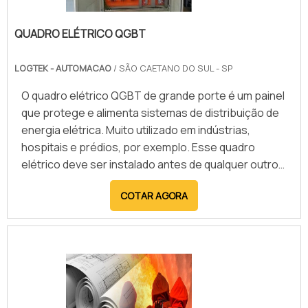
dos processos. Com respostas rápidas e precisas,
o sistema automatizado garante operações mais
QUADRO ELÉTRICO QGBT
seguras e eficientes. Empresas especializadas
oferecem soluções completas, desde o
LOGTEK - AUTOMACAO
/ SÃO CAETANO DO SUL - SP
desenvolvimento e implementação até o suporte
técnico, assegurando que o CLP atenda plenamente
O quadro elétrico QGBT de grande porte é um painel
às demandas industriais e contribua para a
que protege e alimenta sistemas de distribuição de
modernização dos processos produtivos.
energia elétrica. Muito utilizado em indústrias,
hospitais e prédios, por exemplo. Esse quadro
elétrico deve ser instalado antes de qualquer outro
painel, já que serve como fonte de alimento de
COTAR AGORA
energia para os outros quadros de comando, que
serão utilizados no local. Ou seja, é o primeiro passo
para garantir a automação de
qualidade.Características importantes do
quadroEsse tipo de quadro é real.