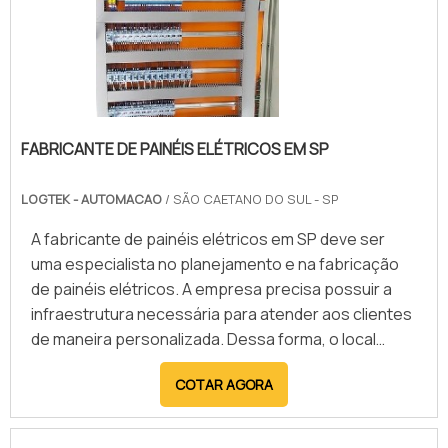
FABRICANTE DE PAINÉIS ELÉTRICOS EM SP
LOGTEK - AUTOMACAO
/ SÃO CAETANO DO SUL - SP
A fabricante de painéis elétricos em SP deve ser
uma especialista no planejamento e na fabricação
de painéis elétricos. A empresa precisa possuir a
infraestrutura necessária para atender aos clientes
de maneira personalizada. Dessa forma, o local
garante a total capacidade de desenvolver qualquer
COTAR AGORA
tipo ou modelo de painel elétrico, de acordo com as
instruções, necessidades e preferências do cliente.
Deste modo, a empresa irá elaborar e disponibiliza