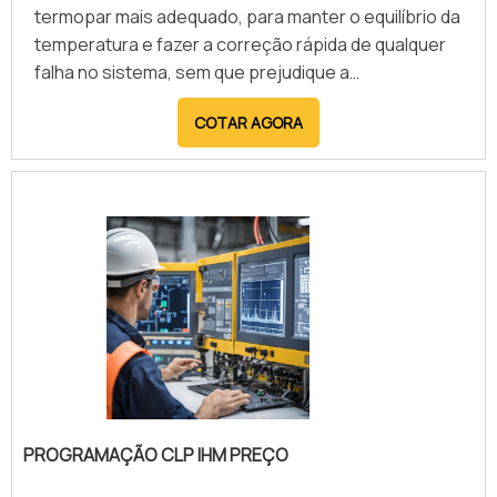
modernização dos processos produtivos.
termopar mais adequado, para manter o equilíbrio da
temperatura e fazer a correção rápida de qualquer
falha no sistema, sem que prejudique a
produtividade do local durante o serviço.Um
COTAR AGORA
termopar produzido ps é um sensor simples de
temperatura, ao mesmo tempo que é potente e
resistente, pois cobre uma grande faixa climática. O
equipamento é constantemente utilizado para medir
a condição térmica do ambi.
PROGRAMAÇÃO CLP IHM PREÇO