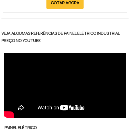
COTAR AGORA
cumprimento das exigências legais, assegurando
que o local está apto a operar com segurança. O
AVCB é obrigatório para diversas atividades
comerciais, industriais e residenciais, sendo um
requisito para regularização junto aos órgãos
VEJA ALGUMAS REFERÊNCIAS DE PAINEL ELÉTRICO INDUSTRIAL
fiscalizadores. Entre os principais benefícios da
PREÇO NO YOUTUBE
consulta para obtenção do AVCB, destacam-se a
redução de riscos de incêndio, proteção de vidas e
do patrimônio, além da prevenção de penalidades e
interdições por falta de conformidade. O serviço
proporciona maior tranquilidade para gestores e
proprietários, garantindo que todas as exigências
técnicas sejam atendidas. Empresas especializadas
nesse processo oferecem suporte completo,
desde a orientação inicial até a regularização,
assegurando um atendimento ágil e eficiente para a
obtenção do documento.
PAINEL ELÉTRICO