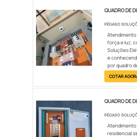
QUADRO DE DI
PÉGASO SOLUÇÕ
Atendimento 
força e luz,
Soluções Elé
e conhecendo
por quadro de
cliente pode
COTAR AGOR
SOBRE QUADR
Elétricas fo
escritório de
QUADRO DE DI
suficiente p
distribuição 
PÉGASO SOLUÇÕ
maneiras efi
Atendimento 
destaque em 
residencial 
referência po