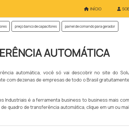
INÍCIO
SO
tores
preço banco de capacitores
painel de comando para gerador
ERÊNCIA AUTOMÁTICA
rência automática, você só vai descobrir no site do Sol
ente com dezenas de empresas de todo o Brasil gratuitament
 Industriais é a ferramenta business to business mais com
to de quadro de transferência automática, clique em um ou ma