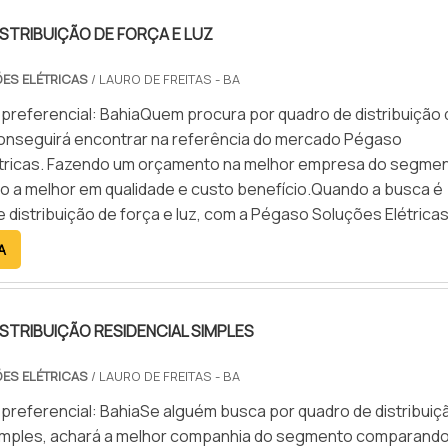
STRIBUIÇÃO DE FORÇA E LUZ
ES ELÉTRICAS
/ LAURO DE FREITAS - BA
preferencial: BahiaQuem procura por quadro de distribuição 
 conseguirá encontrar na referência do mercado Pégaso
tricas. Fazendo um orçamento na melhor empresa do segme
 a melhor em qualidade e custo benefício.Quando a busca é
 distribuição de força e luz, com a Pégaso Soluções Elétricas
rá contar ótima qualidade com pagamento acessível.DETALH
A
O DE DISTRIBUIÇÃO DE FORÇA E LUZA Pégaso Soluções
ca sua estratégia em oferecer aos clientes uma estrutura com
 alta qualidade onde são realizadas as atividades e estrutura
STRIBUIÇÃO RESIDENCIAL SIMPLES
ara atender todas as demandas, tudo pensando em quadro de
de força e luz com excelente custo-benefício.Há muitas
ES ELÉTRICAS
/ LAURO DE FREITAS - BA
cientes de uma empresa demonstrar competência, excelênci
preferencial: BahiaSe alguém busca por quadro de distribuiç
sua área de atuação. A Pégaso Soluções Elétricas se mostr
simples, achará a melhor companhia do segmento comparando
r ter: Profissionais com vasta experiência na área de atuaçã