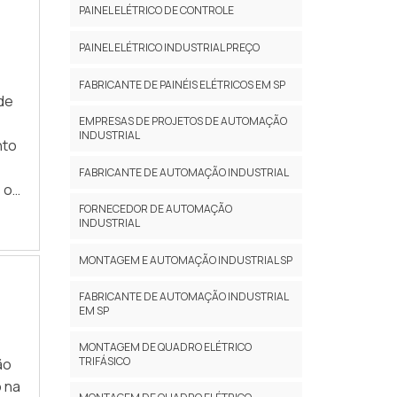
PAINEL ELÉTRICO DE CONTROLE
PAINEL ELÉTRICO INDUSTRIAL PREÇO
FABRICANTE DE PAINÉIS ELÉTRICOS EM SP
de
EMPRESAS DE PROJETOS DE AUTOMAÇÃO
INDUSTRIAL
nto
FABRICANTE DE AUTOMAÇÃO INDUSTRIAL
 o
FORNECEDOR DE AUTOMAÇÃO
ES
INDUSTRIAL
MONTAGEM E AUTOMAÇÃO INDUSTRIAL SP
FABRICANTE DE AUTOMAÇÃO INDUSTRIAL
EM SP
a e
MONTAGEM DE QUADRO ELÉTRICO
TRIFÁSICO
ão
a
 na
o;