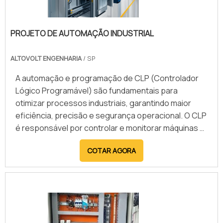
PROJETO DE AUTOMAÇÃO INDUSTRIAL
ALTOVOLT ENGENHARIA
/ SP
A automação e programação de CLP (Controlador
Lógico Programável) são fundamentais para
otimizar processos industriais, garantindo maior
eficiência, precisão e segurança operacional. O CLP
é responsável por controlar e monitorar máquinas e
sistemas automatizados, reduzindo a necessidade
COTAR AGORA
de intervenção manual e minimizando falhas. A
programação personalizada permite a adaptação
do equipamento às necessidades específicas de
cada aplicação, proporcionando maior flexibilidade e
desempenho. Além disso, o CLP pode ser integrado
a IHMs e redes industriais, facilitando a comunicação