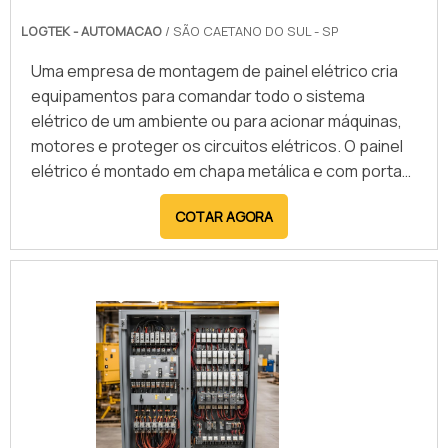
oferecem soluções completas, desde o
LOGTEK - AUTOMACAO
/ SÃO CAETANO DO SUL - SP
desenvolvimento e implementação até o suporte
técnico, assegurando que o CLP atenda plenamente
Uma empresa de montagem de painel elétrico cria
às demandas industriais e contribua para a
equipamentos para comandar todo o sistema
modernização dos processos produtivos.
elétrico de um ambiente ou para acionar máquinas,
motores e proteger os circuitos elétricos. O painel
elétrico é montado em chapa metálica e com portas,
para viabilizar o uso seguro do equipamento, além
COTAR AGORA
de evitar acidentes. Para isso, a empresa une itens
como: Disjuntores; Interruptores; Temporizadores;
Sinaleiros.Mais detalhes importantes do
serviçoTambém conhecido como painel de
comando, ele é montado .