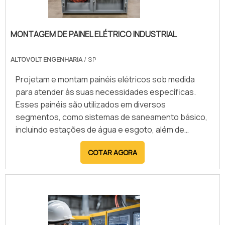
MONTAGEM DE PAINEL ELÉTRICO INDUSTRIAL
ALTOVOLT ENGENHARIA
/ SP
Projetam e montam painéis elétricos sob medida
para atender às suas necessidades específicas.
Esses painéis são utilizados em diversos
segmentos, como sistemas de saneamento básico,
incluindo estações de água e esgoto, além de
máquinas de produção e automação. A abordagem é
COTAR AGORA
focada na automatização de equipamentos e
sistemas elétricos garante eficiência e
confiabilidade, proporcionando soluções que se
adaptam plenamente ao seu projeto. A Altovolt
Engenharia possui quase uma década de
experiência oferecendo serviços de qualidade na