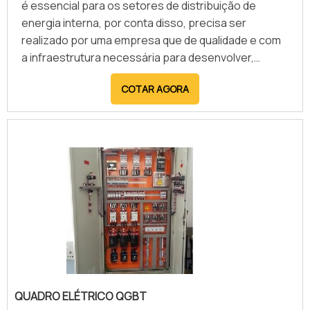
é essencial para os setores de distribuição de
energia interna, por conta disso, precisa ser
realizado por uma empresa que de qualidade e com
a infraestrutura necessária para desenvolver,
fabricar e montar o sistema. Além de oferecer o
COTAR AGORA
projeto para QGBT para os clientes, uma empresa
especialista também oferece outros produtos para
automação industrial, como, por exempçp: Painel
elétrico à prova de explosão; Painel de distribuição
de energia; Paine.
QUADRO ELÉTRICO QGBT