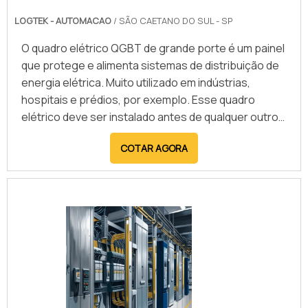
LOGTEK - AUTOMACAO
/ SÃO CAETANO DO SUL - SP
O quadro elétrico QGBT de grande porte é um painel
que protege e alimenta sistemas de distribuição de
energia elétrica. Muito utilizado em indústrias,
hospitais e prédios, por exemplo. Esse quadro
elétrico deve ser instalado antes de qualquer outro
painel, já que serve como fonte de alimento de
COTAR AGORA
energia para os outros quadros de comando, que
serão utilizados no local. Ou seja, é o primeiro passo
para garantir a automação de
qualidade.Características importantes do
quadroEsse tipo de quadro é real.