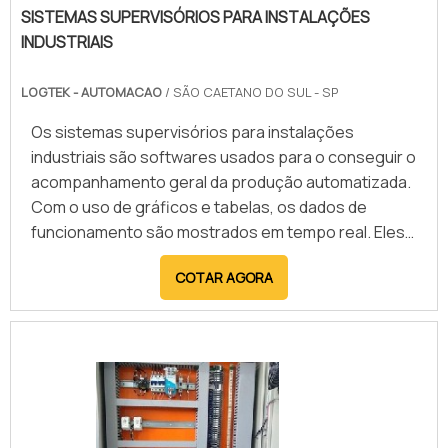
SISTEMAS SUPERVISÓRIOS PARA INSTALAÇÕES
INDUSTRIAIS
LOGTEK - AUTOMACAO
/ SÃO CAETANO DO SUL - SP
Os sistemas supervisórios para instalações
industriais são softwares usados para o conseguir o
acompanhamento geral da produção automatizada.
Com o uso de gráficos e tabelas, os dados de
funcionamento são mostrados em tempo real. Eles
são captados por sensores, fixados nas máquinas e
COTAR AGORA
edificações industriais.Esse sistema é essencial
para realizar o acompanhamento de variáveis
críticas, que impactam na segurança e qualidade da
produção de uma indústria. Por isso, todo sistema
de automação deve con.