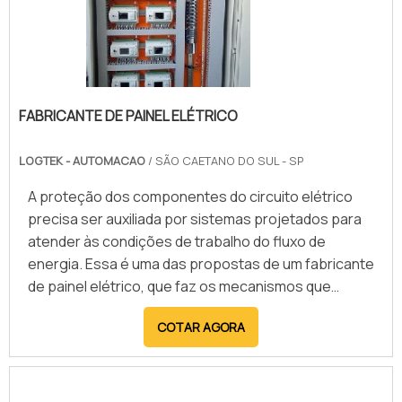
FABRICANTE DE PAINEL ELÉTRICO
LOGTEK - AUTOMACAO
/ SÃO CAETANO DO SUL - SP
A proteção dos componentes do circuito elétrico
precisa ser auxiliada por sistemas projetados para
atender às condições de trabalho do fluxo de
energia. Essa é uma das propostas de um fabricante
de painel elétrico, que faz os mecanismos que
organizam as chaves e os dispositivos que realizam
COTAR AGORA
a abertura e o fechamento dos contatos de cada
uma das parte do circuito. Assim, os dispositivos
garantem a segurança dos equipamentos ligados à
rede, já que evitam que danos decorrentes de uma