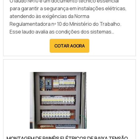
O laudo NR10 é um documento técnico essencial
seguro e eficiente.
para garantir a segurança em instalações elétricas,
atendendo às exigências da Norma
Regulamentadora nº 10 do Ministério do Trabalho.
Esse laudo avalia as condições dos sistemas
elétricos, identificando riscos de choques, curtos-
COTAR AGORA
circuitos e incêndios, além de propor medidas de
prevenção. Ele inclui inspeção detalhada, testes
elétricos e análise da conformidade com as normas
vigentes, assegurando a integridade de
trabalhadores e equipamentos. Entre os principais
benefícios do laudo NR10, destacam-se a redução
de acidentes elétricos, conformidade legal, aumento
da segurança no ambiente de trabalho e prevenção
de falhas operacionais. Além disso, o documento
facilita auditorias e evita penalidades decorrentes
de não conformidade com a legislação. Empresas
especializadas realizam a inspeção e emitem o
MONTAGEM DE PAINÉIS ELÉTRICOS DE BAIXA TENSÃO