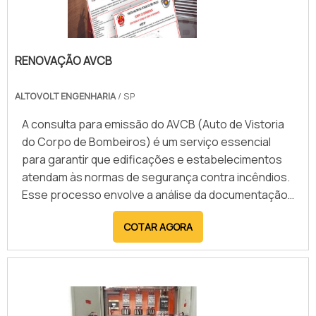
RENOVAÇÃO AVCB
ALTOVOLT ENGENHARIA
/ SP
A consulta para emissão do AVCB (Auto de Vistoria
do Corpo de Bombeiros) é um serviço essencial
para garantir que edificações e estabelecimentos
atendam às normas de segurança contra incêndios.
Esse processo envolve a análise da documentação,
vistoria das instalações e verificação do
COTAR AGORA
cumprimento das exigências legais, assegurando
que o local está apto a operar com segurança. O
AVCB é obrigatório para diversas atividades
comerciais, industriais e residenciais, sendo um
requisito para regularização junto aos órgãos