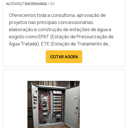
ALTOVOLT ENGENHARIA
/ SP
assegurando um atendimento ágil e eficiente para a
obtenção do documento.
Oferecemos toda a consultoria, aprovação de
projetos nas principais concessionárias,
elaboração e construção de estações de água e
esgoto como EPAT (Estação de Pressurização de
Agua Tratada), ETE (Estação de Tratamento de
Esgoto) e EEE (Estação Elevatória de Esgoto).
COTAR AGORA