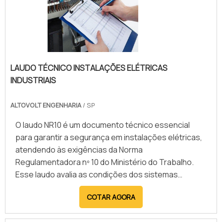
dos circuitos elétricos, a redução de falhas e riscos
de curto-circuito, além da facilidade na manutenção
e expansão do sistema. A montagem adequada
melhora a eficiência energética e prolonga a vida útil
dos componentes. Empresas especializadas nesse
LAUDO TÉCNICO INSTALAÇÕES ELÉTRICAS
serviço oferecem soluções personalizadas,
INDUSTRIAIS
utilizando tecnologia avançada para garantir maior
segurança, confiabilidade e desempenho do
ALTOVOLT ENGENHARIA
/ SP
sistema elétrico, atendendo às exigências
normativas e operacionais de cada projeto.
O laudo NR10 é um documento técnico essencial
para garantir a segurança em instalações elétricas,
atendendo às exigências da Norma
Regulamentadora nº 10 do Ministério do Trabalho.
Esse laudo avalia as condições dos sistemas
elétricos, identificando riscos de choques, curtos-
COTAR AGORA
circuitos e incêndios, além de propor medidas de
prevenção. Ele inclui inspeção detalhada, testes