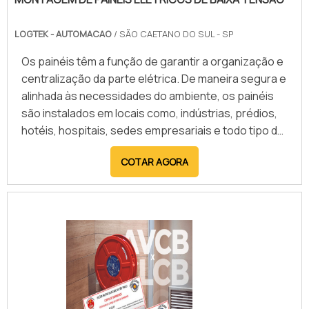
laudo com recomendações para a adequação do
sistema elétrico, garantindo que todas as
LOGTEK - AUTOMACAO
/ SÃO CAETANO DO SUL - SP
instalações atendam aos requisitos técnicos e
proporcionando um ambiente de trabalho mais
Os painéis têm a função de garantir a organização e
seguro e eficiente.
centralização da parte elétrica. De maneira segura e
alinhada às necessidades do ambiente, os painéis
são instalados em locais como, indústrias, prédios,
hotéis, hospitais, sedes empresariais e todo tipo de
edificação que necessite de infraestrutura elétrica
COTAR AGORA
completa. A montagem de painéis elétricos de baixa
tensão deve ser feita de maneira customizada, e
dimensionada para projetos de empreendimentos
que necessitem de segurança para: Distribuiç.