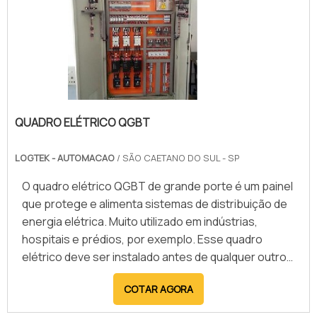
fiscalizadores. Entre os principais benefícios da
consulta para obtenção do AVCB, destacam-se a
redução de riscos de incêndio, proteção de vidas e
do patrimônio, além da prevenção de penalidades e
interdições por falta de conformidade. O serviço
proporciona maior tranquilidade para gestores e
proprietários, garantindo que todas as exigências
QUADRO ELÉTRICO QGBT
técnicas sejam atendidas. Empresas especializadas
nesse processo oferecem suporte completo,
LOGTEK - AUTOMACAO
/ SÃO CAETANO DO SUL - SP
desde a orientação inicial até a regularização,
assegurando um atendimento ágil e eficiente para a
O quadro elétrico QGBT de grande porte é um painel
obtenção do documento.
que protege e alimenta sistemas de distribuição de
energia elétrica. Muito utilizado em indústrias,
hospitais e prédios, por exemplo. Esse quadro
elétrico deve ser instalado antes de qualquer outro
painel, já que serve como fonte de alimento de
COTAR AGORA
energia para os outros quadros de comando, que
serão utilizados no local. Ou seja, é o primeiro passo