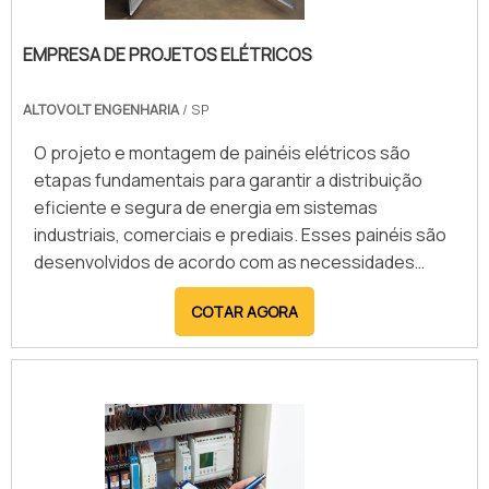
EMPRESA DE PROJETOS ELÉTRICOS
ALTOVOLT ENGENHARIA
/ SP
O projeto e montagem de painéis elétricos são
etapas fundamentais para garantir a distribuição
eficiente e segura de energia em sistemas
industriais, comerciais e prediais. Esses painéis são
desenvolvidos de acordo com as necessidades
específicas de cada aplicação, integrando
COTAR AGORA
dispositivos de proteção, comando e automação.
Utilizando materiais de alta qualidade e seguindo
normas técnicas rigorosas, o processo envolve
desde o dimensionamento dos componentes até a
instalação final, assegurando o funcionamento
confiável dos equipamentos conectados. Entre os
principais benefícios, destacam-se a organização