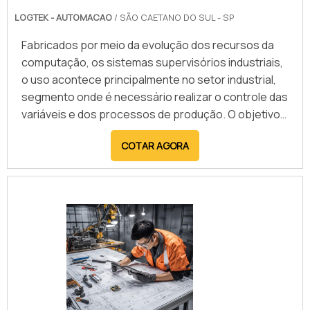
oferecem soluções completas, desde o
LOGTEK - AUTOMACAO
/ SÃO CAETANO DO SUL - SP
desenvolvimento e implementação até o suporte
técnico, assegurando que o CLP atenda plenamente
Fabricados por meio da evolução dos recursos da
às demandas industriais e contribua para a
computação, os sistemas supervisórios industriais,
modernização dos processos produtivos.
o uso acontece principalmente no setor industrial,
segmento onde é necessário realizar o controle das
variáveis e dos processos de produção. O objetivo
dos sistemas supervisórios é para registrar todas
COTAR AGORA
as fases dos processos produtivos e armazená-las
no banco de dados. O principal benefício desse
sistema é a eficiência de controle em diferentes
aspectos, como: A rotação do motor; Temperatura;
Press.