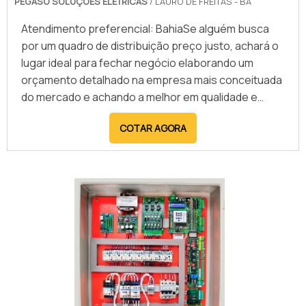
PÉGASO SOLUÇÕES ELÉTRICAS
/ LAURO DE FREITAS - BA
Atendimento preferencial: BahiaSe alguém busca
por um quadro de distribuição preço justo, achará o
lugar ideal para fechar negócio elaborando um
orçamento detalhado na empresa mais conceituada
do mercado e achando a melhor em qualidade e
custo-benefício.UM POUCO MAIS SOBRE O QUADRO
COTAR AGORA
DE DISTRIBUIÇÃO PREÇO ACESSÍVELSe alguém
busca por quadro de distribuição preço justo em
uma empresa inovadora, encontra o site da Pégaso
Soluções Elétricas....