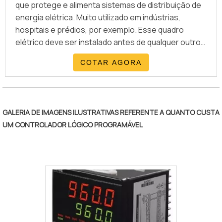
que protege e alimenta sistemas de distribuição de
energia elétrica. Muito utilizado em indústrias,
hospitais e prédios, por exemplo. Esse quadro
elétrico deve ser instalado antes de qualquer outro
painel, já que serve como fonte de alimento de
COTAR AGORA
energia para os outros quadros de comando, que
serão utilizados no local. Ou seja, é o primeiro passo
para garantir a automação de
qualidade.Características importantes do
GALERIA DE IMAGENS ILUSTRATIVAS REFERENTE A QUANTO CUSTA
quadroEsse tipo de quadro é real.
UM CONTROLADOR LÓGICO PROGRAMÁVEL