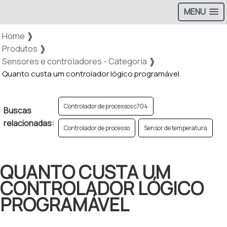
MENU
Home ❱
Produtos ❱
Sensores e controladores - Categoria ❱
Quanto custa um controlador lógico programável
Controlador de processos c704
Buscas
relacionadas:
Controlador de processo
Sensor de temperatura
QUANTO CUSTA UM
CONTROLADOR LÓGICO
PROGRAMÁVEL