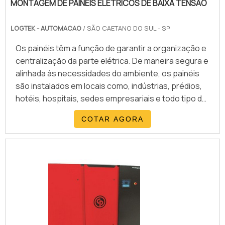
MONTAGEM DE PAINÉIS ELÉTRICOS DE BAIXA TENSÃO
multidisciplinar de consultores associados, garante
uma entrega de excelência de ponta a ponta.
LOGTEK - AUTOMACAO
/ SÃO CAETANO DO SUL - SP
Os painéis têm a função de garantir a organização e
centralização da parte elétrica. De maneira segura e
alinhada às necessidades do ambiente, os painéis
são instalados em locais como, indústrias, prédios,
hotéis, hospitais, sedes empresariais e todo tipo de
edificação que necessite de infraestrutura elétrica
COTAR AGORA
completa. A montagem de painéis elétricos de baixa
tensão deve ser feita de maneira customizada, e
dimensionada para projetos de empreendimentos
que necessitem de segurança para: Distribuiç.