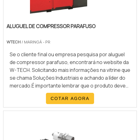
ALUGUEL DE COMPRESSOR PARAFUSO
WTECH
/ MARINGÁ - PR
Se o cliente final ou empresa pesquisa por aluguel
de compressor parafuso, encontrará no website da
W-TECH. Solicitando mais informações na vitrine que
se chama Soluções Industriais e achando a líder do
mercado.É importante lembrar que o produto deve
sempre ser adquirido com empresas especializadas
COTAR AGORA
no segmento. Esse tipo de cuidado ajuda a garantir a
qualidade e durabilidade dos materiais, além de evitar
prejuízos com substituições frequentes de peças
defeituosas. Assim, é possível poupar gastos
desnecessários.DIFERENCIAIS IMPORTANTES DE