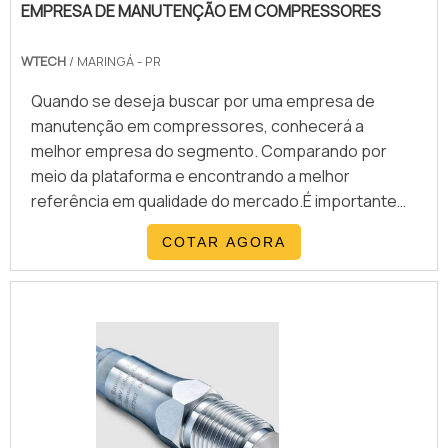
EMPRESA DE MANUTENÇÃO EM COMPRESSORES
WTECH
/ MARINGÁ - PR
Quando se deseja buscar por uma empresa de
manutenção em compressores, conhecerá a
melhor empresa do segmento. Comparando por
meio da plataforma e encontrando a melhor
referência em qualidade do mercado.É importante
lembrar que o serviço deve sempre ser prestado
COTAR AGORA
por empresas especializadas no segmento. Esse
tipo de cuidado ajuda a garantir a qualidade e
assertividade do serviço, além de evitar prejuízos
com imprevistos e execuções mal elaboradas.
Assim, é possível poupar gastos desnecessários
que podem ser direcionados a outras áreas mais
importantes.ALGUNS DETALHES SOBRE EMPRESA
DE MANUTENÇÃO EM COMPRESSORESSe alguém