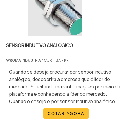
no mercado de serviços e equipamentos para a
indústria nacional. Os clientes encontram itens como
encoders e roteadores com ótima qualidade e
excelente custo-benefício.Apresentando produtos
de alto padrão, a empresa conta com profissionais
especializados e instalações modernas e em bom
SENSOR INDUTIVO ANALÓGICO
estado, conquistando então a confiança de todos. A
WRoma é uma empresa que tem sido apontada de
WROMA INDÚSTRIA
/ CURITIBA - PR
forma positiva no segmento pela seriedade e
qualidade, que garantem uma entrega de excelência
Quando se deseja procurar por sensor indutivo
de ponta a ponta..
analógico, descobrirá a empresa que é líder do
mercado. Solicitando mais informações por meio da
plataforma e conhecendo a líder do mercado.
Quando o desejo é por sensor indutivo analógico,
com a WRoma receberá proteção com
COTAR AGORA
comprometimento com os resultados dos
clientes.DETALHES SOBRE SENSOR INDUTIVO
ANALÓGICOHá muitas maneiras eficientes de