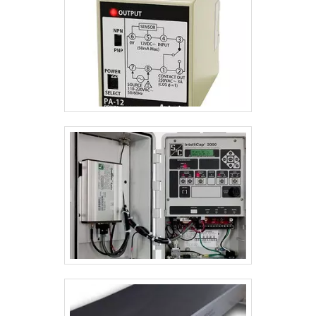
porque investiu em uma estrutura que hoje conta
com escritório de alta qualidade onde são realizadas
as atividades e catálogo amplo de produtos e
serviços para atender diversos tipos de
necessidade. Tudo isso, somado à performance de
uma equipe especializada, com larga experiência em
manutenção de laboratório e a uma equipe de alta
qualidade, garante o sucesso de cada cliente de
ponta a ponta.Aproveite a visita para acessar o
nosso site e saber mais sobre a empresa, nossos
serviços e produtos. Se preferir, entre em contato
com um dos nossos consultores e solicite um
orçamento!.