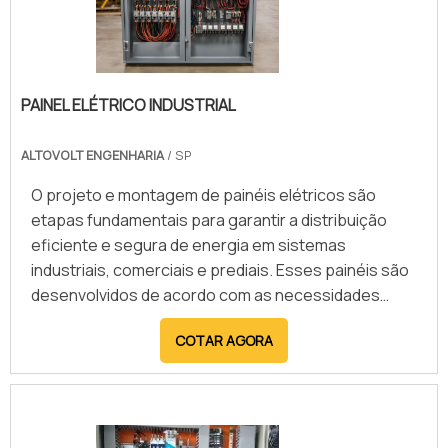
PAINEL ELÉTRICO INDUSTRIAL
ALTOVOLT ENGENHARIA
/ SP
O projeto e montagem de painéis elétricos são
etapas fundamentais para garantir a distribuição
eficiente e segura de energia em sistemas
industriais, comerciais e prediais. Esses painéis são
desenvolvidos de acordo com as necessidades
específicas de cada aplicação, integrando
COTAR AGORA
dispositivos de proteção, comando e automação.
Utilizando materiais de alta qualidade e seguindo
normas técnicas rigorosas, o processo envolve
desde o dimensionamento dos componentes até a
instalação final, assegurando o funcionamento