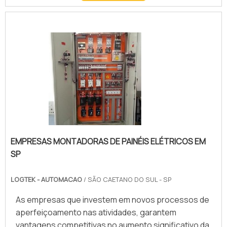
uma das parte do circuito. Assim, os dispositivos
garantem a segurança dos equipamentos ligados à
rede, já que evitam que danos decorrentes de uma
queda inespera.
EMPRESAS MONTADORAS DE PAINÉIS ELÉTRICOS EM
SP
LOGTEK - AUTOMACAO
/ SÃO CAETANO DO SUL - SP
As empresas que investem em novos processos de
aperfeiçoamento nas atividades, garantem
vantagens competitivas no aumento significativo da