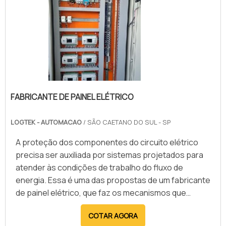
confiável dos equipamentos conectados. Entre os
principais benefícios, destacam-se a organização
dos circuitos elétricos, a redução de falhas e riscos
de curto-circuito, além da facilidade na manutenção
e expansão do sistema. A montagem adequada
melhora a eficiência energética e prolonga a vida útil
dos componentes. Empresas especializadas nesse
FABRICANTE DE PAINEL ELÉTRICO
serviço oferecem soluções personalizadas,
utilizando tecnologia avançada para garantir maior
LOGTEK - AUTOMACAO
/ SÃO CAETANO DO SUL - SP
segurança, confiabilidade e desempenho do
sistema elétrico, atendendo às exigências
A proteção dos componentes do circuito elétrico
normativas e operacionais de cada projeto.
precisa ser auxiliada por sistemas projetados para
atender às condições de trabalho do fluxo de
energia. Essa é uma das propostas de um fabricante
de painel elétrico, que faz os mecanismos que
organizam as chaves e os dispositivos que realizam
COTAR AGORA
a abertura e o fechamento dos contatos de cada