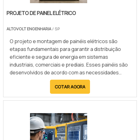
PROJETO DE PAINEL ELÉTRICO
ALTOVOLT ENGENHARIA
/ SP
O projeto e montagem de painéis elétricos são
etapas fundamentais para garantir a distribuição
eficiente e segura de energia em sistemas
industriais, comerciais e prediais. Esses painéis são
desenvolvidos de acordo com as necessidades
específicas de cada aplicação, integrando
COTAR AGORA
dispositivos de proteção, comando e automação.
Utilizando materiais de alta qualidade e seguindo
normas técnicas rigorosas, o processo envolve
desde o dimensionamento dos componentes até a
instalação final, assegurando o funcionamento
confiável dos equipamentos conectados. Entre os
principais benefícios, destacam-se a organização