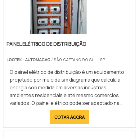
PAINEL ELÉTRICO DE DISTRIBUIÇÃO
LOGTEK - AUTOMACAO
/ SÃO CAETANO DO SUL - SP
O painel elétrico de distribuição é um equipamento
projetado por meio de um diagrama que calcula a
energia sob medida em diversas indústrias,
ambientes residenciais e até mesmo comércios
variados. O painel elétrico pode ser adaptado na
parede, com sistema necessário de proteção para
COTAR AGORA
abrigar itens como: Disjuntores; Cabos contatore;
DR; entre outros itens elétricos.Com a finalidade de
estruturar as cargas elétricas por meio de