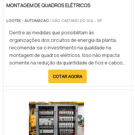
MONTAGEM DE QUADROS ELÉTRICOS
seguras e eficientes. Empresas especializadas
oferecem soluções completas, desde o
LOGTEK - AUTOMACAO
/ SÃO CAETANO DO SUL - SP
desenvolvimento e implementação até o suporte
técnico, assegurando que o CLP atenda plenamente
Dentre as medidas que possibilitam às
às demandas industriais e contribua para a
organizações dos circuitos de energia da planta,
modernização dos processos produtivos.
recomenda-se o investimento na qualidade na
montagem de quadros elétricos. Isso não impacta
somente na redução da quantidade de fios e cabos
que alimentam o sistema, como também garante
COTAR AGORA
maior segurança contra danos nos equipamentos
que são conectados à rede.Na área de automação
industrial, é importante que a empresa atue com a
proposta de desenvolver projetos com base nos
dispositivos já existentes no mercado..