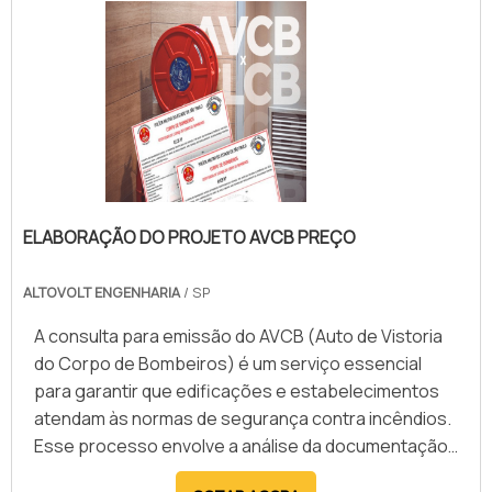
desempenho. Além disso, o CLP pode ser integrado
a IHMs e redes industriais, facilitando a comunicação
e supervisão remota. Entre os principais benefícios
da automação com CLP, destacam-se o aumento da
produtividade, redução de custos operacionais,
menor consumo de energia e melhoria na qualidade
dos processos. Com respostas rápidas e precisas,
o sistema automatizado garante operações mais
ELABORAÇÃO DO PROJETO AVCB PREÇO
seguras e eficientes. Empresas especializadas
oferecem soluções completas, desde o
ALTOVOLT ENGENHARIA
/ SP
desenvolvimento e implementação até o suporte
técnico, assegurando que o CLP atenda plenamente
A consulta para emissão do AVCB (Auto de Vistoria
às demandas industriais e contribua para a
do Corpo de Bombeiros) é um serviço essencial
modernização dos processos produtivos.
para garantir que edificações e estabelecimentos
atendam às normas de segurança contra incêndios.
Esse processo envolve a análise da documentação,
vistoria das instalações e verificação do