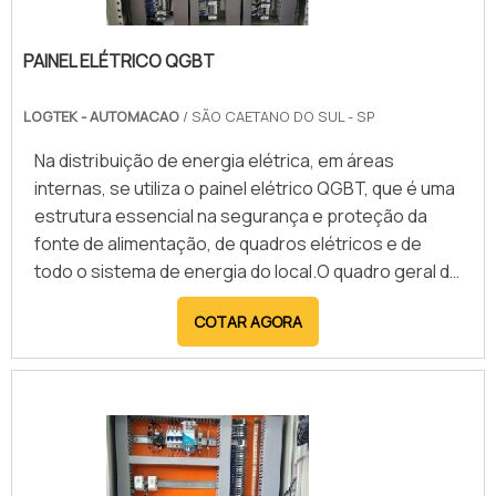
PAINEL ELÉTRICO QGBT
LOGTEK - AUTOMACAO
/ SÃO CAETANO DO SUL - SP
Na distribuição de energia elétrica, em áreas
internas, se utiliza o painel elétrico QGBT, que é uma
estrutura essencial na segurança e proteção da
fonte de alimentação, de quadros elétricos e de
todo o sistema de energia do local.O quadro geral de
baixa tensão (QGBT) é uma estrutura feita para
COTAR AGORA
recepção da energia elétrica. Posicionado
estrategicamente no sistema elétrico interno, o
painel garante o controle para distribuição da
tensão e da corrente.Por isso, é usado em diversas
atividades que t.