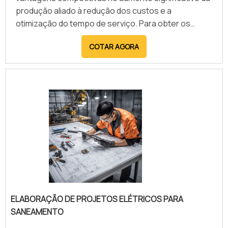
produção aliado à redução dos custos e a
otimização do tempo de serviço. Para obter os
melhores resultados, a indústria deve contar com
COTAR AGORA
suporte de empresas montadoras de painéis
elétricos em SP. Os materiais são produzidos
visando atender e agrupar diversos componentes
elétricos que comandam e controlam máquinas para
funções pré determinadas. O material ainda.
ELABORAÇÃO DE PROJETOS ELÉTRICOS PARA
SANEAMENTO