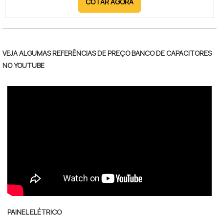
COTAR AGORA
cumprimento das exigências legais, assegurando
que o local está apto a operar com segurança. O
AVCB é obrigatório para diversas atividades
comerciais, industriais e residenciais, sendo um
requisito para regularização junto aos órgãos
VEJA ALGUMAS REFERÊNCIAS DE PREÇO BANCO DE CAPACITORES
fiscalizadores. Entre os principais benefícios da
NO YOUTUBE
consulta para obtenção do AVCB, destacam-se a
redução de riscos de incêndio, proteção de vidas e
do patrimônio, além da prevenção de penalidades e
interdições por falta de conformidade. O serviço
proporciona maior tranquilidade para gestores e
proprietários, garantindo que todas as exigências
técnicas sejam atendidas. Empresas especializadas
nesse processo oferecem suporte completo,
desde a orientação inicial até a regularização,
assegurando um atendimento ágil e eficiente para a
obtenção do documento.
PAINEL ELÉTRICO