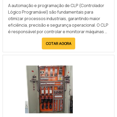
proporcionando um ambiente de trabalho mais
A automação e programação de CLP (Controlador
seguro e eficiente.
Lógico Programável) são fundamentais para
otimizar processos industriais, garantindo maior
eficiência, precisão e segurança operacional. O CLP
é responsável por controlar e monitorar máquinas e
sistemas automatizados, reduzindo a necessidade
COTAR AGORA
de intervenção manual e minimizando falhas. A
programação personalizada permite a adaptação
do equipamento às necessidades específicas de
cada aplicação, proporcionando maior flexibilidade e
desempenho. Além disso, o CLP pode ser integrado
a IHMs e redes industriais, facilitando a comunicação
e supervisão remota. Entre os principais benefícios
da automação com CLP, destacam-se o aumento da
produtividade, redução de custos operacionais,
menor consumo de energia e melhoria na qualidade
dos processos. Com respostas rápidas e precisas,
o sistema automatizado garante operações mais